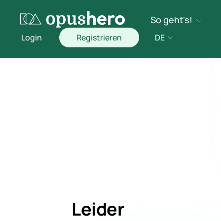
So geht's!
Login
Registrieren
DE
Leider